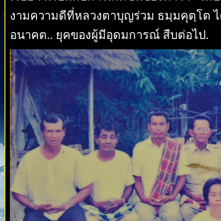
งามความดีที่หลวงตาบุญร่วม ธมฺมคุตฺโต ได้ส
อนาคต.. ยุคของผู้มีอุดมการณ์ สืบต่อไป.