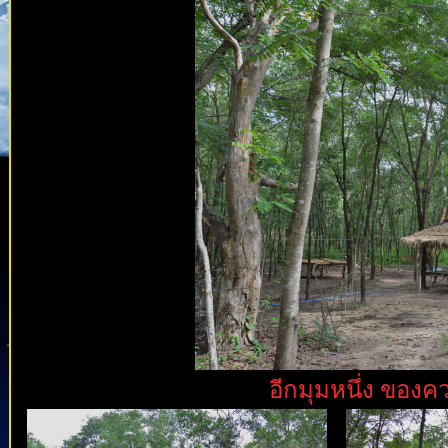
อีกมุมหนึ่ง ของค