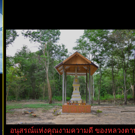
อนุสรณ์แห่งคุณงามความดี ของหลวงตา