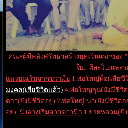
คณะผู้มีพลังศรัทธาสร้างยุคเริ่มแรกของ "ว
ใบ.. ทีละใบ.และรอ
แถวบนเริ่มจากขวามือ
1.พ่อใหญ่หื่อ(เสียชี
มงคล(เสียชีวิตแล้ว)
4.พ่อใหญ่ลุน(ยังมีชีว
ดาว(ยังมีชีวิตอยู่) 7.พ่อใหญ่เนา(ยังมีชีวิตอย
อยู่)
นั่งล่างเริ่มจากขวามือ
1.ยายหลวน(ยังมีช