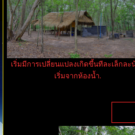
เริ่มมีการเปลี่ยนแปลงเกิดขึ้นทีละเล็กละ
เริ่มจากห้องน้ำ.
ภา