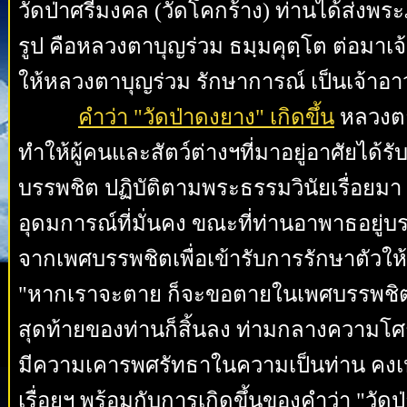
วัดป่าศรีมงคล (วัดโคกร้าง) ท่านได้ส่งพระ
รูป คือหลวงตาบุญร่วม ธมฺมคุตฺโต ต่อมาเ
ให้หลวงตาบุญร่วม รักษาการณ์ เป็นเจ้าอาว
คำว่า "วัดป่าดงยาง" เกิดขึ้น
หลวงตาบ
ทำให้ผู้คนและสัตว์ต่างฯที่มาอยู่อาศัยได้
บรรพชิต ปฏิบัติตามพระธรรมวินัยเรื่อยมา
อุดมการณ์ที่มั่นคง ขณะที่ท่านอาพาธอยู่บร
จากเพศบรรพชิตเพื่อเข้ารับการรักษาตัวให
"หากเราจะตาย ก็จะขอตายในเพศบรรพชิต" 
สุดท้ายของท่านก็สิ้นลง ท่ามกลางความโศก
มีความเคารพศรัทธาในความเป็นท่าน คงเหลือใ
เรื่อยฯ พร้อมกับการเกิดขึ้นของคำว่า "วัด