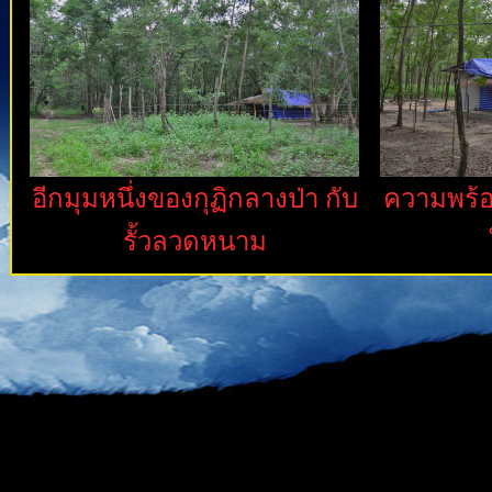
อีกมุมหนึ่งของกุฏิกลางป่า กับ
ความพร้อ
รั้วลวดหนาม