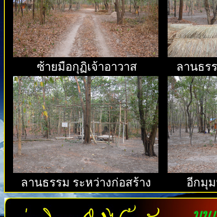
ซ้ายมือกุฏิเจ้าอาวาส
ลานธรรม
ลานธรรม ระหว่างก่อสร้าง
อีกมุม