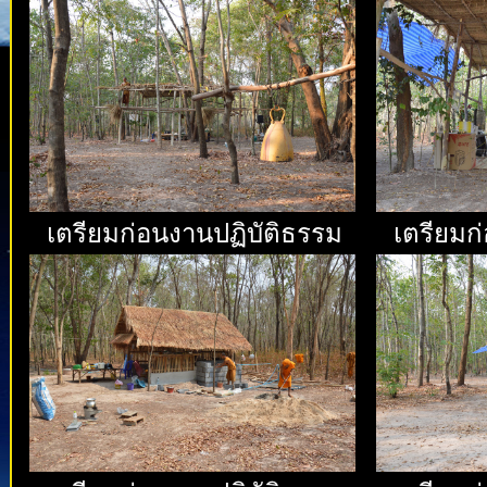
เตรียมก่อนงานปฏิบัติธรรม
เตรียมก