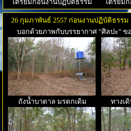
เตรียมก่อนงานปฏิบัติธรรม
เตรียมก
26 กุมภาพันธ์ 2557 ก่อนงานปฏิบัติธรรม
บอกด้วยภาพกับบรรยากาศ "ศิลปะ" ของฤด
ถังน้ำบาดาล มรดกเดิม
ทางเดิ