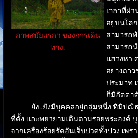
เวลาที่ผ่า
อยู่บนโลก
สามารถพั
ภาพสมัยแรกฯ ของการเดิน
สามารถนำช
ทาง.
แสวงหา ค
อย่างถาวร
ประมาท เป
ก็มีอัตตาต
ยัง..ยังมีบุคคลอยู่กลุ่มหนึ่ง ที่
ที่ตั้ง และพยายามเดินตามรอยพระองค์ บุ
จากเครื่องร้อยรัดอันเจ็บปวดทั้งปวง เพ