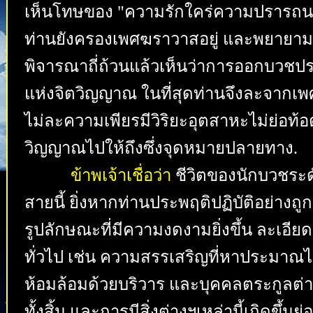
เห็นโทษของ "ความรักใคร่ความปรารถนา" 
ท่านยังครองเพศฆราวาสอยู่ และพยายา
พิจารณาถี่ถ้วนแล้วเห็นว่าการออกบวชปร
แห่งจิตวิญญาณ ในที่สุดท่านจึงละจากเพศฆ
ไม่ละความเพียรมีวิริยะอุตสาหะไม่ย่อท้
วิญญาณไปให้ถึงซึ่งจุดหมายปลายทาง.
ข้าพเจ้าเชื่อว่า
ชีวิตของนักบวชระด
สายนี้ ยิ่งหากท่านประพฤติปฏิบัติอย่างถู
รูปลักษณะที่มีความงดงามยิ่งขึ้น ละเอียดล
ทั่วไป เช่น ความสรรเสริญที่หาประมาณ
ห้อมล้อมด้วยบริวาร และบุคคลตระกูลต่า
ทั้งสิ้น และการมีสิ่งต่างฯเหล่านี้เกิดขึ