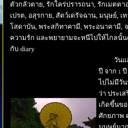
ตัวกลัวตาย, รักใคร่ปรารถนา, รักเมตตาอาร
เปรต, อสุรกาย, สัตว์เดรัจฉาน, มนุษย์, 
โสดาบัน, พระสกิทาคามี, พระอนาคามี, จน
ความรัก และพยายามจะหนีไปให้ไกลนั้นคื
กับ diary
วันแ
ปี จาก
ปี
1
ไปไม่มีวั
ว่า ประเสร
เกิดขึ้นข
ศักยภาพ ค
มนุษย์มาก