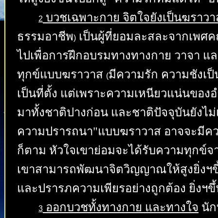
บวชเฉพาะกาย จิตใจยังเป็นฆราวา
2
ธรรมอาชีพ
เป็นผู้ที่ยอมละสละจากเพศคฤห
)
ไปเพื่อการฝึกอบรมทางทางกาย วาจา และ
ทุกข์แบบฆราวาส
มีความรัก ความชังเป็
(
เป็นที่ตั้ง แต่เพราะความเหนียวแน่นขอ
มาทั้งชาติปางก่อน และชาติปัจจุบันยังไ
ความปรารถนา"แบบฆราวาส อาจจะมีควา
ก็ตาม หัวใจเขาย่อมจะได้รับความทุกข์จา
เขาสามารถพัฒนาจิตวิญญาณให้สูงยิ่งฯขึ
และปรารภความเพียรอย่างถูกต้อง ยิ่งฯขึ
ออกบวชทั้งทางกาย และทางใจ
นัก
3